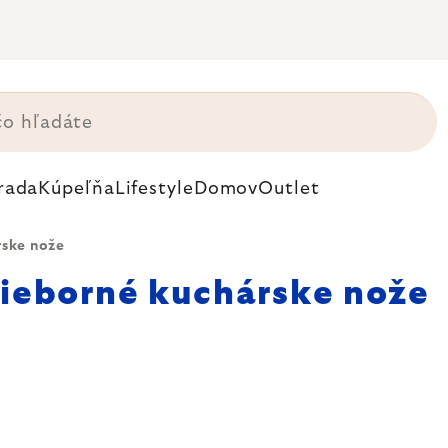
rada
Kúpeľňa
Lifestyle
Domov
Outlet
rske nože
rieborné kuchárske nože