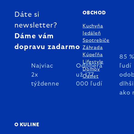
OBCHOD
Dáte si
newsletter?
Kuchyňa
Jedáleň
Dáme vám
Spotrebiče
dopravu zadarmo
Záhrada
Kúpeľňa
85 
Lifestyle
Najviac
Odoberá
ľudí
Domov
2x
už 177
odob
Outlet
týždenne
000 ľudí
dlhš
ako 
O KULINE