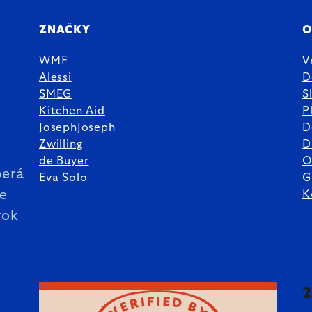
ZNAČKY
O
WMF
V
Alessi
D
SMEG
S
Kitchen Aid
P
JosephJoseph
D
%
Zwilling
D
de Buyer
O
erá
Eva Solo
G
ie
K
rok