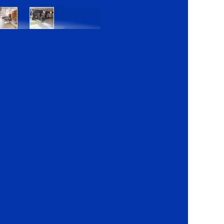
Bratislava
Bratislava
OC
OC
Danubia
Central