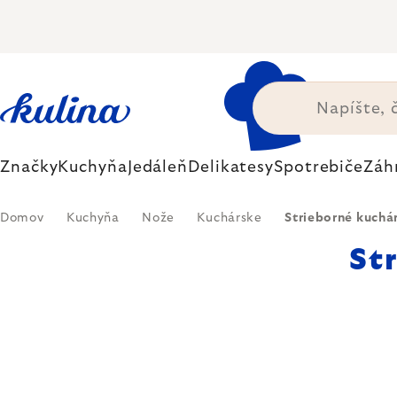
Prejsť
na
obsah
Značky
Kuchyňa
Jedáleň
Delikatesy
Spotrebiče
Záh
Domov
Kuchyňa
Nože
Kuchárske
Strieborné kuchá
St