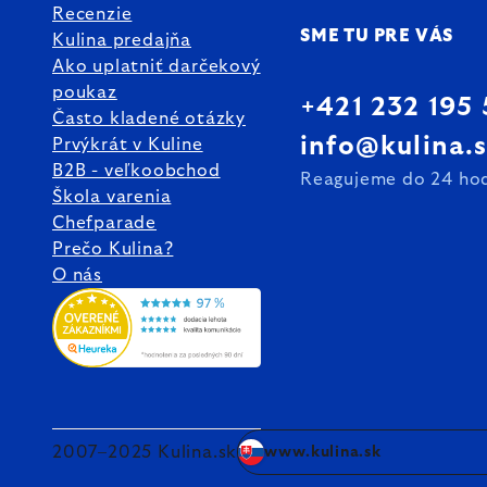
Recenzie
SME TU PRE VÁS
Kulina predajňa
Ako uplatniť darčekový
poukaz
+421 232 195
Často kladené otázky
info@kulina.
Prvýkrát v Kuline
B2B - veľkoobchod
Reagujeme do 24 ho
Škola varenia
Chefparade
Prečo Kulina?
O nás
2007–2025 Kulina.sk
www.kulina.sk