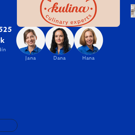
 525
sk
dín
Jana
Dana
Hana