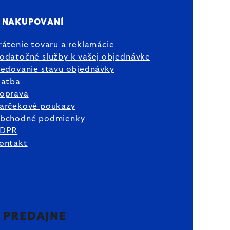
 NAKUPOVANÍ
rátenie tovaru a reklamácie
odatočné služby k vašej objednávke
ledovanie stavu objednávky
latba
oprava
arčekové poukazy
bchodné podmienky
DPR
ontakt
2 PREDAJNE