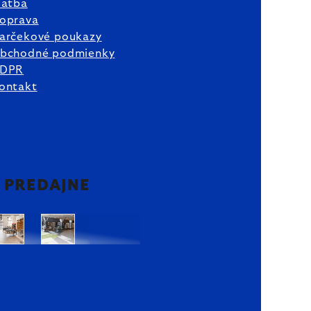
latba
oprava
arčekové poukazy
bchodné podmienky
DPR
ontakt
2 PREDAJNE
Bratislava
Bratislava
OC
OC
Danubia
Central