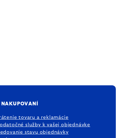
 NAKUPOVANÍ
rátenie tovaru a reklamácie
odatočné služby k vašej objednávke
ledovanie stavu objednávky