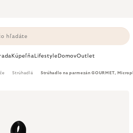
rada
Kúpeľňa
Lifestyle
Domov
Outlet
ače
Strúhadlá
Strúhadlo na parmezán GOURMET, Microp