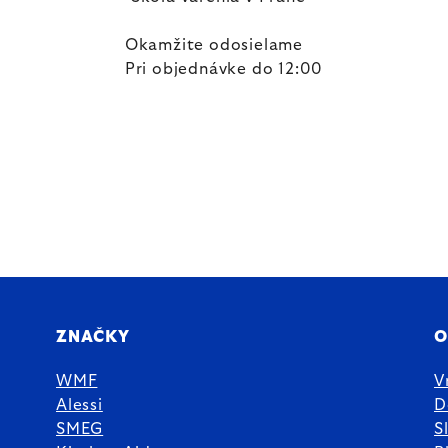
Okamžite odosielame
Pri objednávke do 12:00
ZNAČKY
O
WMF
V
Alessi
D
SMEG
S