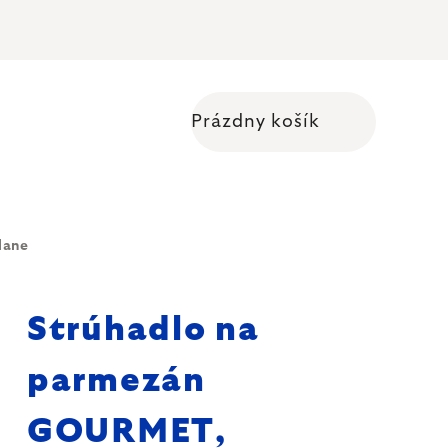
Prázdny košík
Nákupný košík
lane
Strúhadlo na
parmezán
GOURMET,