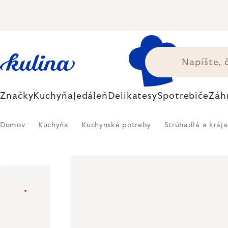
Prejsť
na
obsah
Značky
Kuchyňa
Jedáleň
Delikatesy
Spotrebiče
Záh
Domov
Kuchyňa
Kuchynské potreby
Strúhadlá a kráj