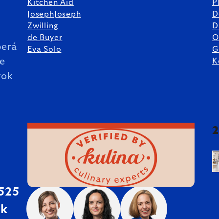
Kitchen Aid
P
JosephJoseph
D
%
Zwilling
D
de Buyer
O
erá
Eva Solo
G
ie
K
rok
 525
sk