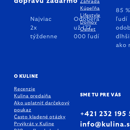
dopravu zadarmo
Záhrada
Kúpeľňa
85 
Lifestyle
Najviac
Odoberá
ľudí
Domov
2x
už 177
odob
Outlet
týždenne
000 ľudí
dlhš
ako 
O KULINE
Recenzie
SME TU PRE VÁS
Kulina predajňa
Ako uplatniť darčekový
poukaz
+421 232 195
Často kladené otázky
info@kulina.
Prvýkrát v Kuline