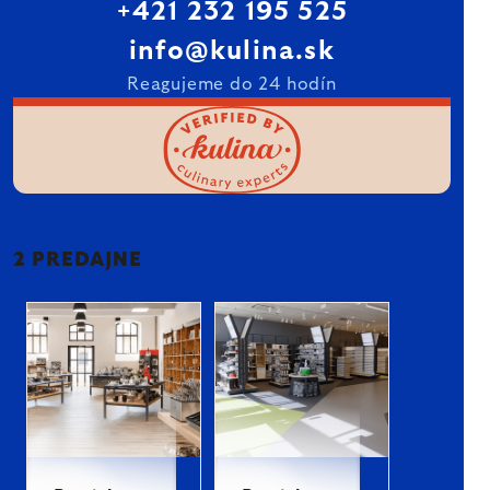
+421 232 195 525
info@kulina.sk
Reagujeme do 24 hodín
2 PREDAJNE