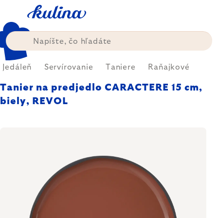
Prejsť
na
obsah
Jedáleň
Servírovanie
Taniere
Raňajkové
Tanier na predjedlo CARACTERE 15 cm,
biely, REVOL