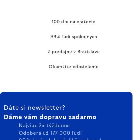
100 dní na vrátenie
99% ľudí spokojných
2 predajne v Bratislave
Okamžite odosielame
ZÁPÄTIE
Dáte si newsletter?
Dáme vám dopravu zadarmo
Najviac 2x týždenne
Odoberá už 177 000 ľudí