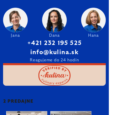
Jana
Dana
Hana
+421 232 195 525
info@kulina.sk
Reagujeme do 24 hodín
2 PREDAJNE