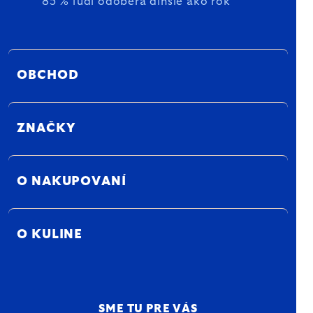
85 % ľudí odoberá dlhšie ako rok
OBCHOD
ZNAČKY
O NAKUPOVANÍ
O KULINE
SME TU PRE VÁS