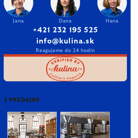
Jana
Dana
Hana
+421 232 195 525
info@kulina.sk
Reagujeme do 24 hodín
2 PREDAJNE