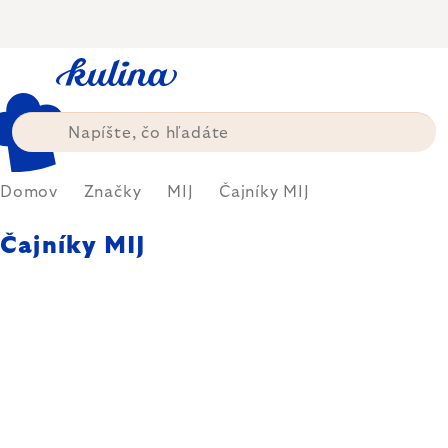
Prejsť
na
obsah
Domov
Značky
MIJ
Čajníky MIJ
Čajníky MIJ