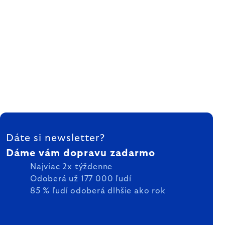
ZÁPÄTIE
Dáte si newsletter?
Dáme vám dopravu zadarmo
Najviac 2x týždenne
Odoberá už 177 000 ľudí
85 % ľudí odoberá dlhšie ako rok