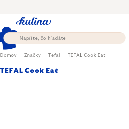
Prejsť
na
obsah
Domov
Značky
Tefal
TEFAL Cook Eat
TEFAL Cook Eat