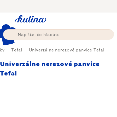
Prejsť
na
obsah
ky
Tefal
Univerzálne nerezové panvice Tefal
Univerzálne nerezové panvice
Tefal