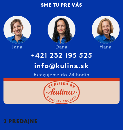
SME TU PRE VÁS
Jana
Dana
Hana
+421 232 195 525
info@kulina.sk
Reagujeme do 24 hodín
2 PREDAJNE