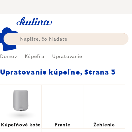
Prejsť
na
obsah
Domov
Kúpeľňa
Upratovanie
Upratovanie kúpeľne
, Strana 3
Kúpeľňové koše
Pranie
Žehlenie