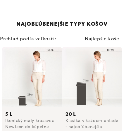
NAJOBĽÚBENEJŠIE TYPY KOŠOV
Prehľad podľa veľkosti:
Najlepšie koše
5 L
20 L
Ikonický malý krásavec
Klasika v každom ohľade
NewIcon do kúpeľne
- najobľúbenejšia