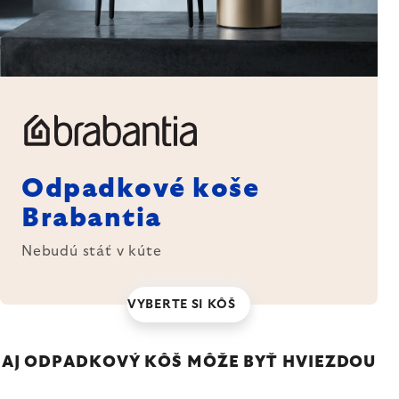
Odpadkové koše
Brabantia
Nebudú stáť v kúte
VYBERTE SI KÔŠ
AJ ODPADKOVÝ KÔŠ MÔŽE BYŤ HVIEZDOU