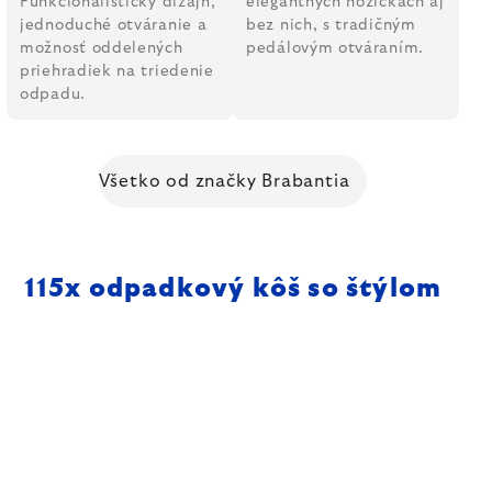
Funkcionalistický dizajn,
elegantných nožičkách aj
jednoduché otváranie a
bez nich, s tradičným
možnosť oddelených
pedálovým otváraním.
priehradiek na triedenie
odpadu.
Všetko od značky Brabantia
115
x odpadkový kôš so štýlom