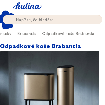
Prejsť
na
obsah
Značky
Brabantia
Odpadkové koše Brabantia
Odpadkové koše Brabantia