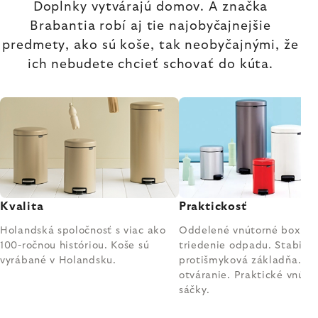
Doplnky vytvárajú domov. A značka
Brabantia robí aj tie najobyčajnejšie
predmety, ako sú koše, tak neobyčajnými, že
ich nebudete chcieť schovať do kúta.
Kvalita
Praktickosť
Holandská spoločnosť s viac ako
Oddelené vnútorné boxy n
100-ročnou históriou. Koše sú
triedenie odpadu. Stabiln
vyrábané v Holandsku.
protišmyková základňa. Ti
otváranie. Praktické vnúto
sáčky.