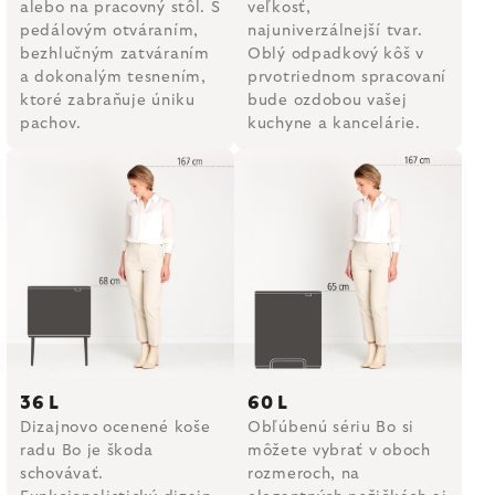
alebo na pracovný stôl. S
veľkosť,
pedálovým otváraním,
najuniverzálnejší tvar.
bezhlučným zatváraním
Oblý odpadkový kôš v
a dokonalým tesnením,
prvotriednom spracovaní
ktoré zabraňuje úniku
bude ozdobou vašej
pachov.
kuchyne a kancelárie.
36 L
60 L
Dizajnovo ocenené koše
Obľúbenú sériu Bo si
radu Bo je škoda
môžete vybrať v oboch
schovávať.
rozmeroch, na