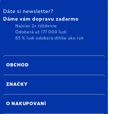
ZÁPÄTIE
Dáte si newsletter?
Dáme vám dopravu zadarmo
Najviac 2x týždenne
Odoberá už 177 000 ľudí
85 % ľudí odoberá dlhšie ako rok
OBCHOD
ZNAČKY
O NAKUPOVANÍ