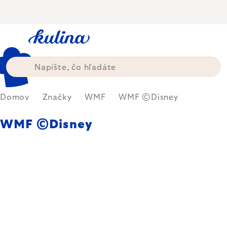
Prejsť
na
obsah
Domov
Značky
WMF
WMF ©Disney
WMF ©Disney