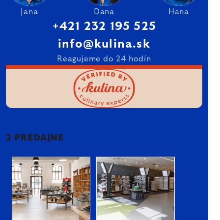
Jana
Dana
Hana
+421 232 195 525
info@kulina.sk
Reagujeme do 24 hodín
2 PREDAJNE