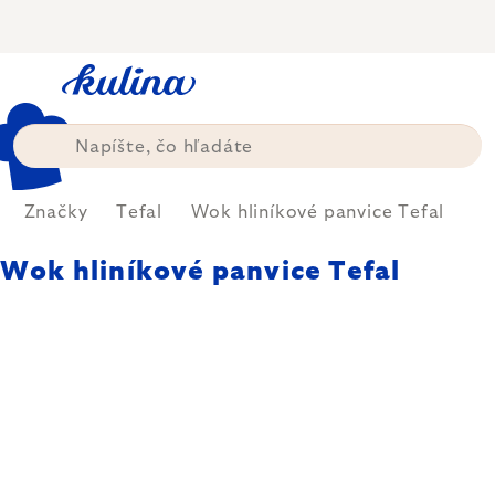
Prejsť
na
obsah
Značky
Tefal
Wok hliníkové panvice Tefal
Wok hliníkové panvice Tefal