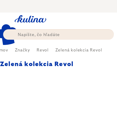
Prejsť
na
obsah
mov
Značky
Revol
Zelená kolekcia Revol
Zelená kolekcia Revol