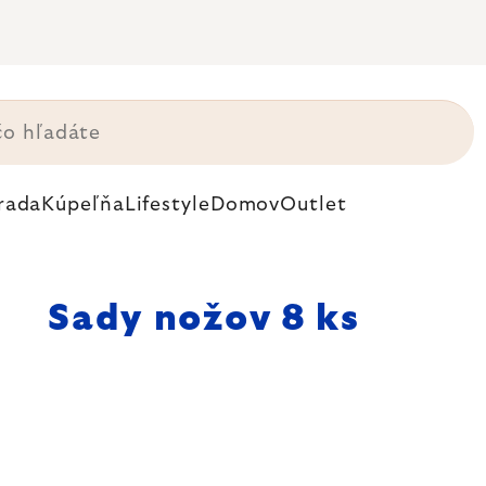
rada
Kúpeľňa
Lifestyle
Domov
Outlet
Sady nožov 8 ks