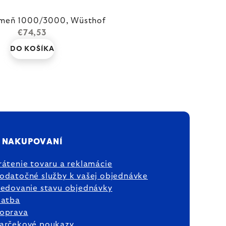
ameň 1000/3000, Wüsthof
€74,53
DO KOŠÍKA
 NAKUPOVANÍ
rátenie tovaru a reklamácie
odatočné služby k vašej objednávke
ledovanie stavu objednávky
latba
oprava
arčekové poukazy