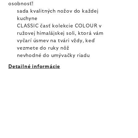
osobnosť!
sada kvalitných nožov do každej
kuchyne
CLASSIC časť kolekcie COLOUR v
ružovej himalájskej soli, ktorá vám
vyčarí úsmev na tvári vždy, keď
vezmete do ruky nôž
nevhodné do umývačky riadu
Detailné informácie