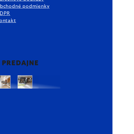
bchodné podmienky
DPR
ontakt
2 PREDAJNE
Bratislava
Bratislava
OC
OC
Danubia
Central