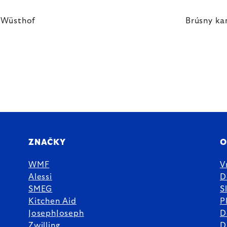
, Wüsthof
Brúsny k
ZNAČKY
O
WMF
V
Alessi
D
SMEG
S
Kitchen Aid
P
JosephJoseph
D
%
Zwilling
D