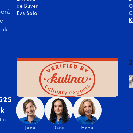
de Buyer
O
erá
Eva Solo
G
ie
K
rok
 525
sk
dín
Jana
Dana
Hana