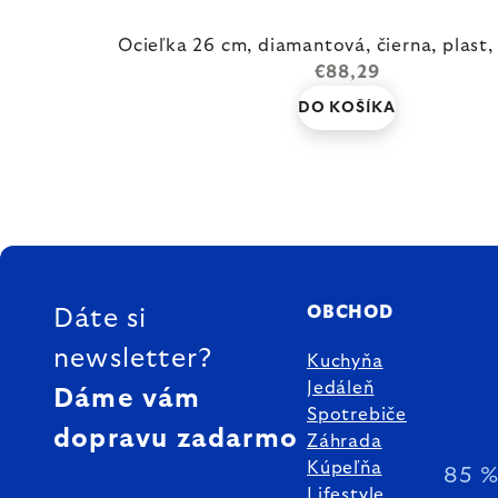
Ocieľka 26 cm, diamantová, čierna, plast
€88,29
DO KOŠÍKA
ZÁPÄTIE
OBCHOD
Dáte si
newsletter?
Kuchyňa
Jedáleň
Dáme vám
Spotrebiče
dopravu zadarmo
Záhrada
Kúpeľňa
85 
Lifestyle