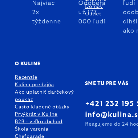
Najviac
Odoberá
ľudí
Domov
2x
už 177
odob
Outlet
týždenne
000 ľudí
dlhš
ako 
O KULINE
Recenzie
SME TU PRE VÁS
Kulina predajňa
Ako uplatniť darčekový
poukaz
+421 232 195
Často kladené otázky
info@kulina.
Prvýkrát v Kuline
B2B - veľkoobchod
Reagujeme do 24 ho
Škola varenia
Chefparade