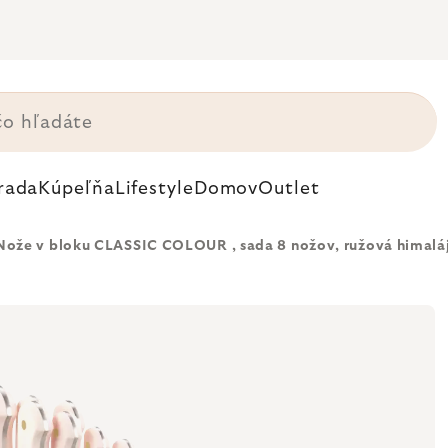
rada
Kúpeľňa
Lifestyle
Domov
Outlet
Nože v bloku CLASSIC COLOUR , sada 8 nožov, ružová himaláj