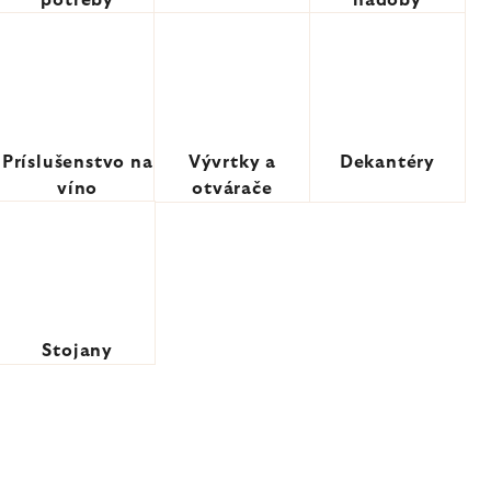
potreby
nádoby
Príslušenstvo na
Vývrtky a
Dekantéry
víno
otvárače
Stojany