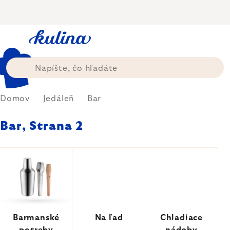
Prejsť
na
obsah
Domov
Jedáleň
Bar
Bar
, Strana 2
Barmanské
Na ľad
Chladiace