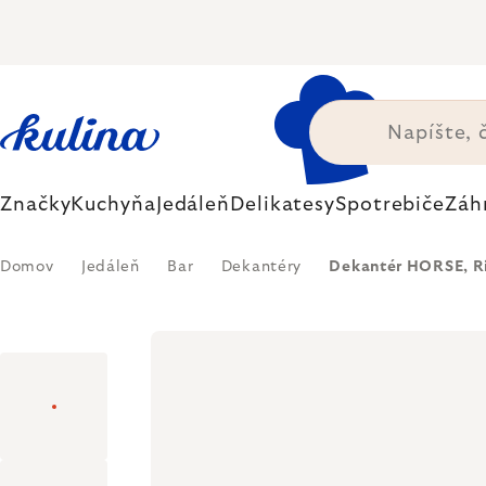
Prejsť
na
obsah
Značky
Kuchyňa
Jedáleň
Delikatesy
Spotrebiče
Záh
Domov
Jedáleň
Bar
Dekantéry
Dekantér HORSE, R