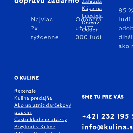
dopravu zadarmo
Záhrada
Kúpeľňa
85 
Lifestyle
Najviac
Odoberá
ľudí
Domov
2x
už 177
odob
Outlet
týždenne
000 ľudí
dlhš
ako 
O KULINE
Recenzie
SME TU PRE VÁS
Kulina predajňa
Ako uplatniť darčekový
poukaz
+421 232 195
Často kladené otázky
info@kulina.
Prvýkrát v Kuline