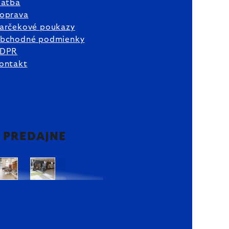
latba
oprava
arčekové poukazy
bchodné podmienky
DPR
ontakt
2 PREDAJNE
Bratislava
Bratislava
OC
OC
Danubia
Central