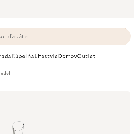
rada
Kúpeľňa
Lifestyle
Domov
Outlet
iedel