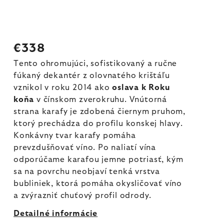
€338
Tento ohromujúci, sofistikovaný a ručne
fúkaný dekantér z olovnatého krištáľu
vznikol v roku 2014 ako
oslava k Roku
koňa
v čínskom zverokruhu. Vnútorná
strana karafy je zdobená čiernym pruhom,
ktorý prechádza do profilu konskej hlavy.
Konkávny tvar karafy pomáha
prevzdušňovať víno. Po naliatí vína
odporúčame karafou jemne potriasť, kým
sa na povrchu neobjaví tenká vrstva
bubliniek, ktorá pomáha okysličovať víno
a zvýrazniť chuťový profil odrody.
Detailné informácie