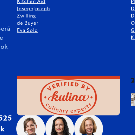
Kitchen Aid
P
JosephJoseph
D
%
Zwilling
D
de Buyer
O
erá
Eva Solo
G
ie
K
rok
 525
sk