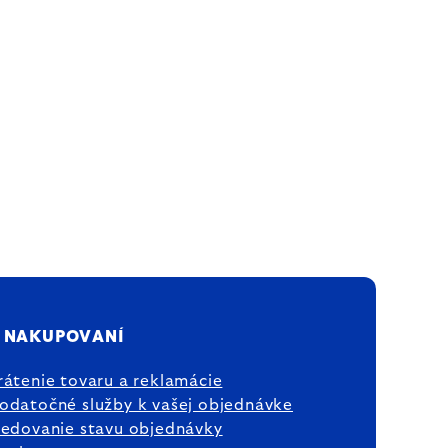
 NAKUPOVANÍ
rátenie tovaru a reklamácie
odatočné služby k vašej objednávke
ledovanie stavu objednávky