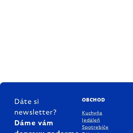
ZÁPÄTIE
OBCHOD
Dáte si
newsletter?
Kuchyňa
Jedáleň
Dáme vám
Spotrebiče