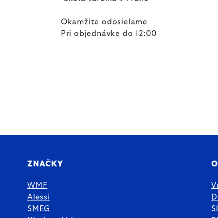
Okamžite odosielame
Pri objednávke do 12:00
ZNAČKY
O
WMF
V
Alessi
D
SMEG
S