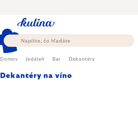
Prejsť
na
obsah
Domov
Jedáleň
Bar
Dekantéry
Dekantéry na víno