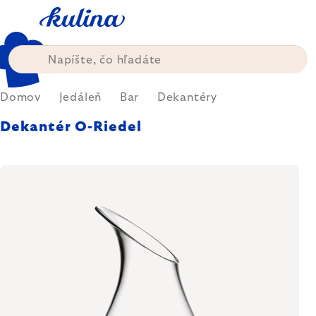
Prejsť
na
obsah
Domov
Jedáleň
Bar
Dekantéry
Dekantér O-Riedel