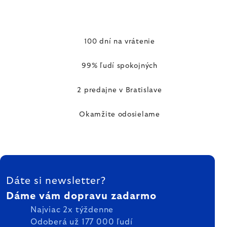
100 dní na vrátenie
99% ľudí spokojných
2 predajne v Bratislave
Okamžite odosielame
ZÁPÄTIE
Dáte si newsletter?
Dáme vám dopravu zadarmo
Najviac 2x týždenne
Odoberá už 177 000 ľudí