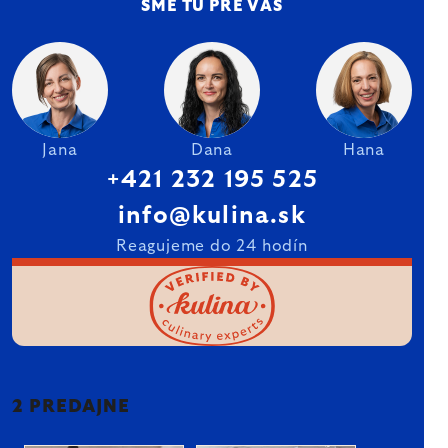
SME TU PRE VÁS
Jana
Dana
Hana
+421 232 195 525
info@kulina.sk
Reagujeme do 24 hodín
2 PREDAJNE