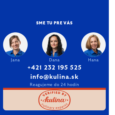
SME TU PRE VÁS
Jana
Dana
Hana
+421 232 195 525
info@kulina.sk
Reagujeme do 24 hodín