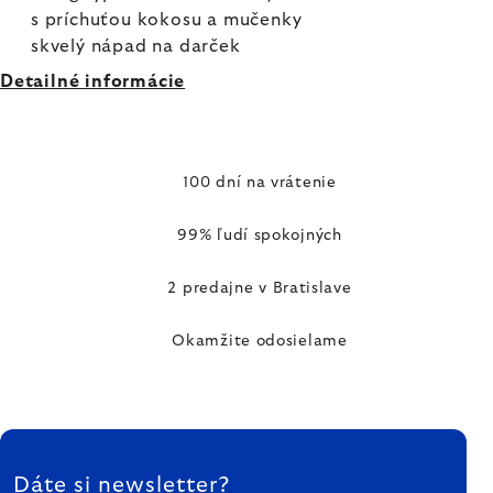
s príchuťou kokosu a mučenky
skvelý nápad na darček
Detailné informácie
100 dní na vrátenie
99% ľudí spokojných
2 predajne v Bratislave
Okamžite odosielame
ZÁPÄTIE
Dáte si newsletter?