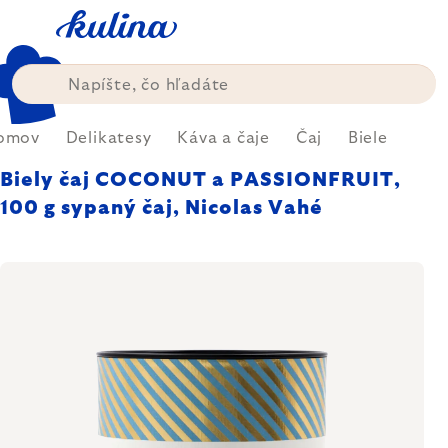
Prejsť
na
obsah
omov
Delikatesy
Káva a čaje
Čaj
Biele
Biely čaj COCONUT a PASSIONFRUIT,
100 g sypaný čaj, Nicolas Vahé