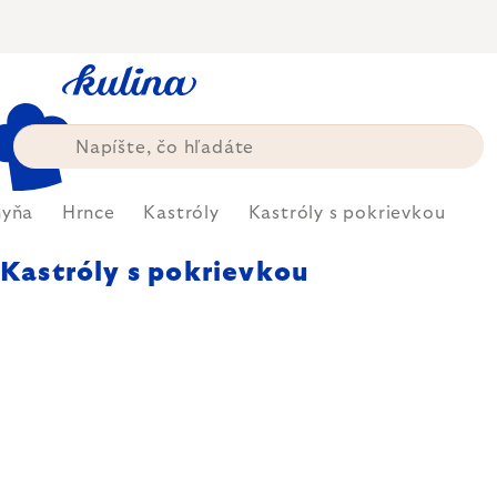
Prejsť
na
obsah
hyňa
Hrnce
Kastróly
Kastróly s pokrievkou
Kastróly s pokrievkou