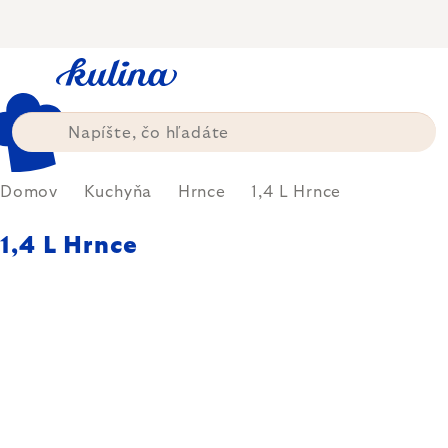
Prejsť
na
obsah
Domov
Kuchyňa
Hrnce
1,4 L Hrnce
1,4 L Hrnce