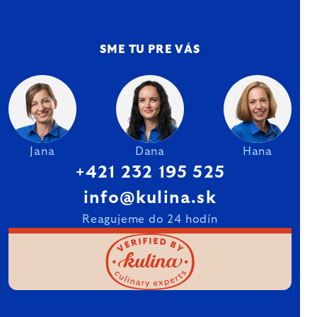
SME TU PRE VÁS
Jana
Dana
Hana
+421 232 195 525
info@kulina.sk
Reagujeme do 24 hodín