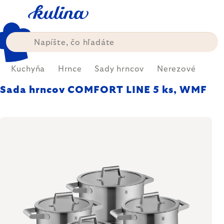
Prejsť
na
obsah
Kuchyňa
Hrnce
Sady hrncov
Nerezové
Sada hrncov COMFORT LINE 5 ks, WMF