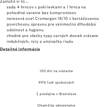
Zaslúžiš si to...
sada 4 hrncov s pokrievkami a 1 hrnca na
pohodlné varenie bez kompromisov
nerezová oceľ Cromargan 18/10 s kartáčovanou
povrchovou úpravou pre výnimočnú dlhodobú
odolnosť a hygienu
vhodné pre všetky typy varných dosiek vrátane
indukčných, rúry a umývačky riadu
Detailné informácie
100 dní na vrátenie
99% ľudí spokojných
2 predajne v Bratislave
Okamžite odosielame