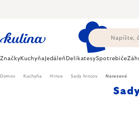
Prejsť
na
obsah
Značky
Kuchyňa
Jedáleň
Delikatesy
Spotrebiče
Záh
Domov
Kuchyňa
Hrnce
Sady hrncov
Nerezové
Sady