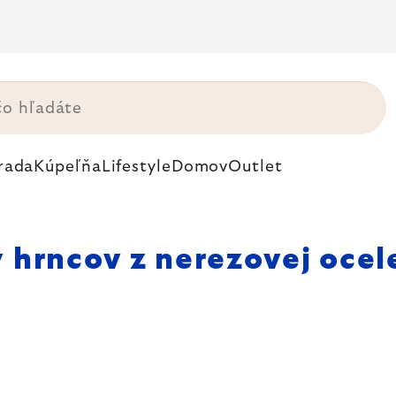
rada
Kúpeľňa
Lifestyle
Domov
Outlet
 hrncov z nerezovej ocel