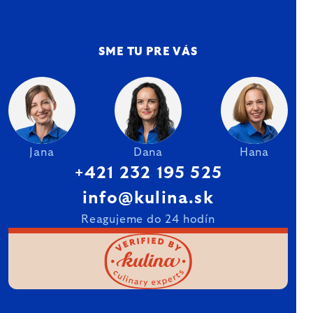
SME TU PRE VÁS
Jana
Dana
Hana
+421 232 195 525
info@kulina.sk
Reagujeme do 24 hodín