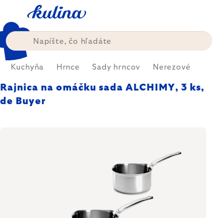
Prejsť
na
obsah
Kuchyňa
Hrnce
Sady hrncov
Nerezové
Rajnica na omáčku sada ALCHIMY, 3 ks,
de Buyer