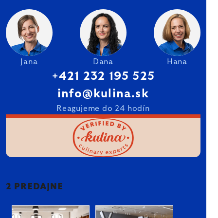
Jana
Dana
Hana
+421 232 195 525
info@kulina.sk
Reagujeme do 24 hodín
2 PREDAJNE