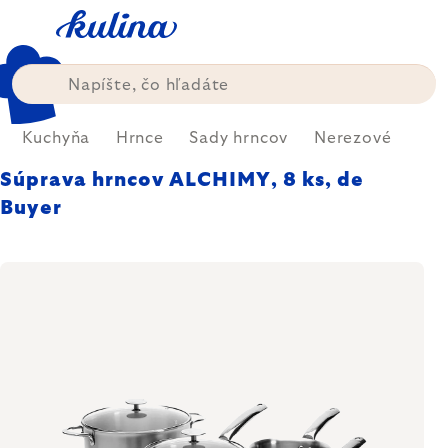
Prejsť
na
obsah
Kuchyňa
Hrnce
Sady hrncov
Nerezové
Súprava hrncov ALCHIMY, 8 ks, de
Buyer