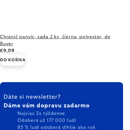
Chránič panvíc, sada 2 ks, čierna, polyester, de
Buyer
€9,09
DO KOŠÍKA
ZÁPÄTIE
Dáte si newsletter?
Dáme vám dopravu zadarmo
Najviac 2x týždenne
Odoberá už 177 000 ľudí
85 % ľudí odoberá dlhšie ako rok