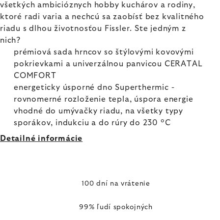
všetkých ambicióznych hobby kuchárov a rodiny,
ktoré radi varia a nechcú sa zaobísť bez kvalitného
riadu s dlhou životnosťou Fissler. Ste jedným z
nich?
prémiová sada hrncov so štýlovými kovovými
pokrievkami a univerzálnou panvicou CERATAL
COMFORT
energeticky úsporné dno Superthermic -
rovnomerné rozloženie tepla, úspora energie
vhodné do umývačky riadu, na všetky typy
sporákov, indukciu a do rúry do 230 °C
Detailné informácie
100 dní na vrátenie
99% ľudí spokojných