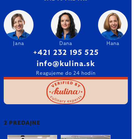
Jana
Dana
Hana
+421 232 195 525
info@kulina.sk
Reagujeme do 24 hodín
2 PREDAJNE