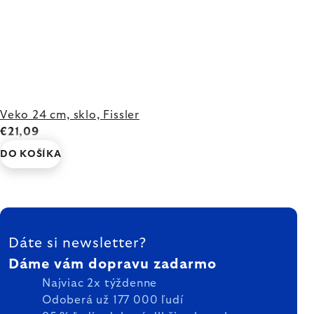
Veko 24 cm, sklo, Fissler
€21,09
DO KOŠÍKA
ZÁPÄTIE
Dáte si newsletter?
Dáme vám dopravu zadarmo
Najviac 2x týždenne
Odoberá už 177 000 ľudí