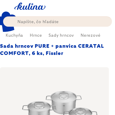
Prejsť
na
obsah
Kuchyňa
Hrnce
Sady hrncov
Nerezové
Sada hrncov PURE + panvica CERATAL
COMFORT, 6 ks, Fissler