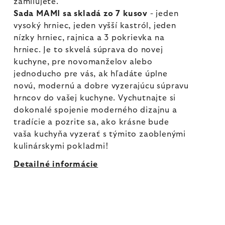
zamilujete.
Sada MAMI sa skladá zo 7 kusov
- jeden
vysoký hrniec, jeden vyšší kastról, jeden
nízky hrniec, rajnica a 3 pokrievka na
hrniec. Je to skvelá súprava do novej
kuchyne, pre novomanželov alebo
jednoducho pre vás, ak hľadáte úplne
novú, modernú a dobre vyzerajúcu súpravu
hrncov do vašej kuchyne. Vychutnajte si
dokonalé spojenie moderného dizajnu a
tradície a pozrite sa, ako krásne bude
vaša kuchyňa vyzerať s týmito zaoblenými
kulinárskymi pokladmi!
Detailné informácie