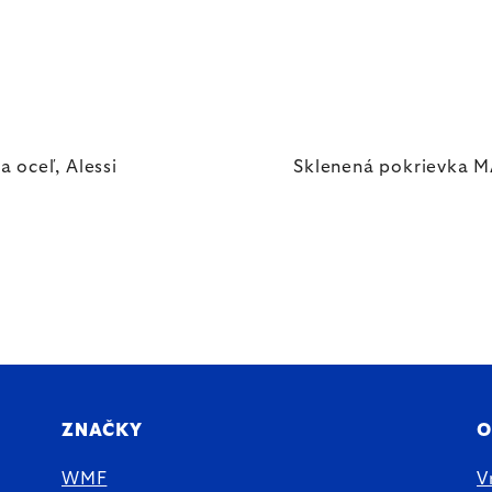
 oceľ, Alessi
Sklenená pokrievka MA
ZNAČKY
O
WMF
V