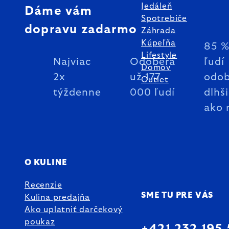
Jedáleň
Dáme vám
Spotrebiče
dopravu zadarmo
Záhrada
Kúpeľňa
85 
Lifestyle
Najviac
Odoberá
ľudí
Domov
2x
už 177
odob
Outlet
týždenne
000 ľudí
dlhš
ako 
O KULINE
Recenzie
SME TU PRE VÁS
Kulina predajňa
Ako uplatniť darčekový
poukaz