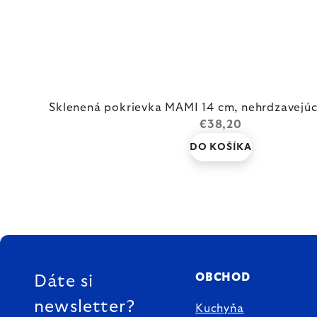
Sklenená pokrievka MAMI 14 cm, nehrdzavejúca
€38,20
DO KOŠÍKA
ZÁPÄTIE
OBCHOD
Dáte si
newsletter?
Kuchyňa