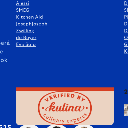
Alessi
D
SMEG
S
Kitchen Aid
P
JosephJoseph
D
%
Zwilling
D
de Buyer
O
erá
Eva Solo
G
ie
K
rok