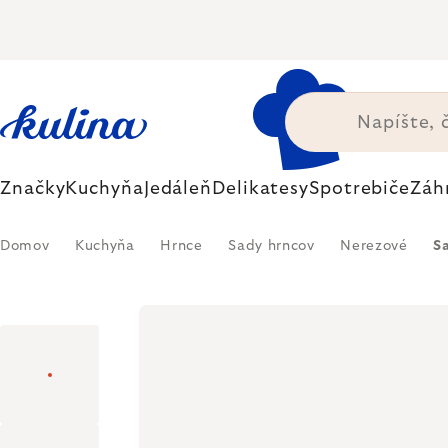
Prejsť
na
obsah
Značky
Kuchyňa
Jedáleň
Delikatesy
Spotrebiče
Záh
Domov
Kuchyňa
Hrnce
Sady hrncov
Nerezové
Sa