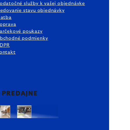
odatočné služby k vašej objednávke
ledovanie stavu objednávky
latba
oprava
arčekové poukazy
bchodné podmienky
DPR
ontakt
2 PREDAJNE
Bratislava
Bratislava