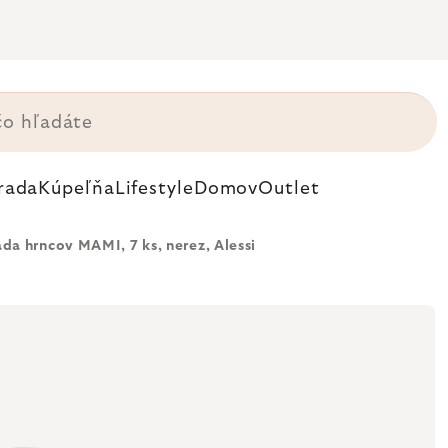
rada
Kúpeľňa
Lifestyle
Domov
Outlet
da hrncov MAMI, 7 ks, nerez, Alessi