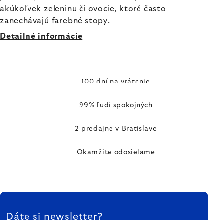
akúkoľvek zeleninu či ovocie, ktoré často
zanechávajú farebné stopy.
Detailné informácie
100 dní na vrátenie
99% ľudí spokojných
2 predajne v Bratislave
Okamžite odosielame
ZÁPÄTIE
Dáte si newsletter?