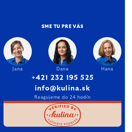
SME TU PRE VÁS
Jana
Dana
Hana
+421 232 195 525
info@kulina.sk
Reagujeme do 24 hodín