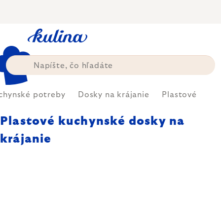
Prejsť
na
obsah
chynské potreby
Dosky na krájanie
Plastové
Plastové kuchynské dosky na
krájanie