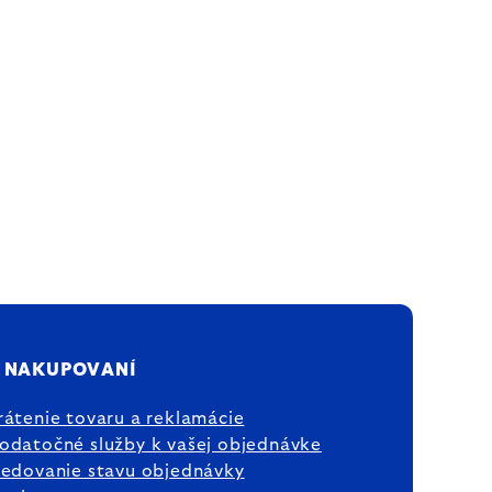
 NAKUPOVANÍ
rátenie tovaru a reklamácie
odatočné služby k vašej objednávke
ledovanie stavu objednávky