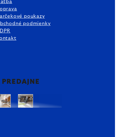
latba
oprava
arčekové poukazy
bchodné podmienky
DPR
ontakt
2 PREDAJNE
Bratislava
Bratislava
OC
OC
Danubia
Central