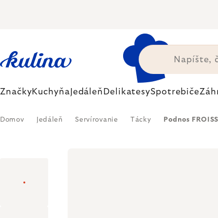
Prejsť
na
obsah
Značky
Kuchyňa
Jedáleň
Delikatesy
Spotrebiče
Záh
Domov
Jedáleň
Servírovanie
Tácky
Podnos FROISS