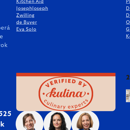
Kitchen Aid
P
JosephJoseph
D
%
Zwilling
D
de Buyer
O
erá
Eva Solo
G
ie
K
rok
 525
sk