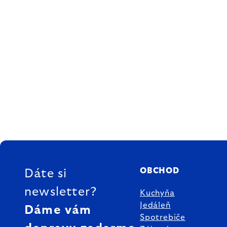
ZÁPÄTIE
OBCHOD
Dáte si
newsletter?
Kuchyňa
Jedáleň
Dáme vám
Spotrebiče