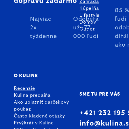
dopravu zadarmo
Záhrada
Kúpeľňa
85 
Lifestyle
Najviac
Odoberá
ľudí
Domov
2x
už 177
odob
Outlet
týždenne
000 ľudí
dlhš
ako 
O KULINE
Recenzie
SME TU PRE VÁS
Kulina predajňa
Ako uplatniť darčekový
poukaz
+421 232 195
Často kladené otázky
info@kulina.
Prvýkrát v Kuline