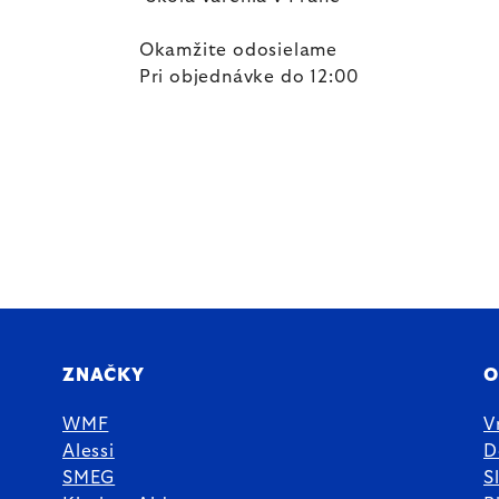
Okamžite odosielame
Pri objednávke do 12:00
ZNAČKY
O
WMF
V
Alessi
D
SMEG
S