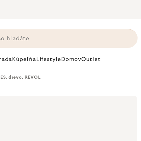
rada
Kúpeľňa
Lifestyle
Domov
Outlet
ES, drevo, REVOL