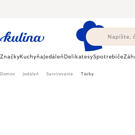
Prejsť
na
obsah
Značky
Kuchyňa
Jedáleň
Delikatesy
Spotrebiče
Záh
Domov
Jedáleň
Servírovanie
Tácky