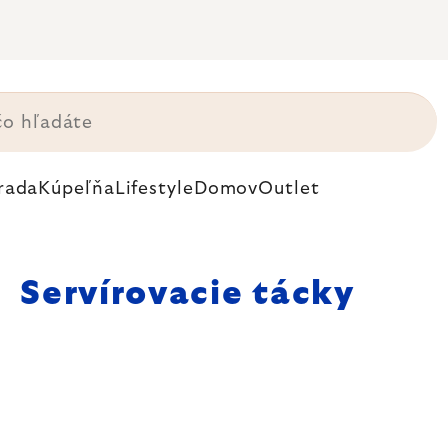
rada
Kúpeľňa
Lifestyle
Domov
Outlet
Servírovacie tácky