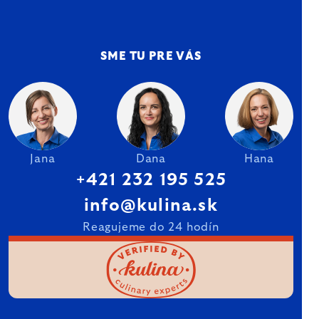
SME TU PRE VÁS
Jana
Dana
Hana
+421 232 195 525
info@kulina.sk
Reagujeme do 24 hodín