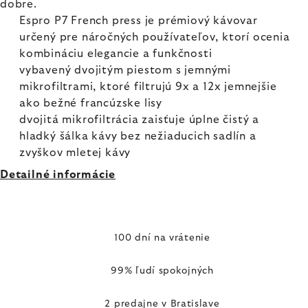
dobre.
Espro P7 French press je prémiový kávovar
určený pre náročných používateľov, ktorí ocenia
kombináciu elegancie a funkčnosti
vybavený dvojitým piestom s jemnými
mikrofiltrami, ktoré filtrujú 9x a 12x jemnejšie
ako bežné francúzske lisy
dvojitá mikrofiltrácia zaisťuje úplne čistý a
hladký šálka kávy bez nežiaducich sadlín a
zvyškov mletej kávy
Detailné informácie
100 dní na vrátenie
99% ľudí spokojných
2 predajne v Bratislave