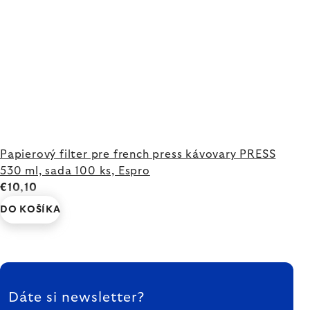
Papierový filter pre french press kávovary PRESS
530 ml, sada 100 ks, Espro
€10,10
DO KOŠÍKA
ZÁPÄTIE
Dáte si newsletter?