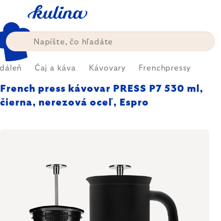
Prejsť
na
obsah
edáleň
Čaj a káva
Kávovary
Frenchpressy
French press kávovar PRESS P7 530 ml,
čierna, nerezová oceľ, Espro