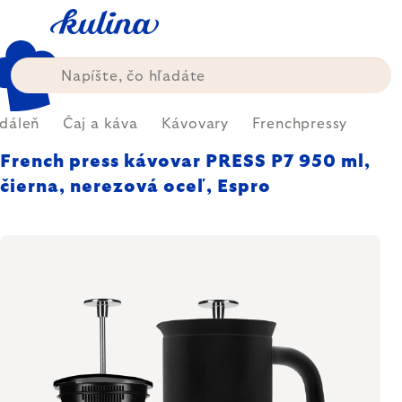
Prejsť
na
obsah
edáleň
Čaj a káva
Kávovary
Frenchpressy
French press kávovar PRESS P7 950 ml,
čierna, nerezová oceľ, Espro