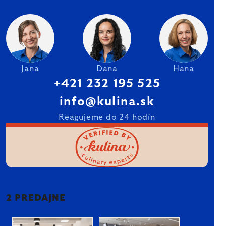
Jana
Dana
Hana
+421 232 195 525
info@kulina.sk
Reagujeme do 24 hodín
2 PREDAJNE