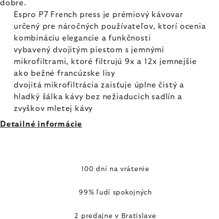
dobre.
Espro P7 French press je prémiový kávovar
určený pre náročných používateľov, ktorí ocenia
kombináciu elegancie a funkčnosti
vybavený dvojitým piestom s jemnými
mikrofiltrami, ktoré filtrujú 9x a 12x jemnejšie
ako bežné francúzske lisy
dvojitá mikrofiltrácia zaisťuje úplne čistý a
hladký šálka kávy bez nežiaducich sadlín a
zvyškov mletej kávy
Detailné informácie
100 dní na vrátenie
99% ľudí spokojných
2 predajne v Bratislave