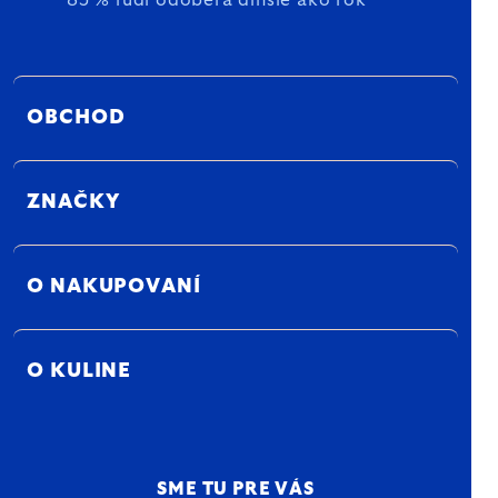
85 % ľudí odoberá dlhšie ako rok
OBCHOD
ZNAČKY
O NAKUPOVANÍ
O KULINE
SME TU PRE VÁS