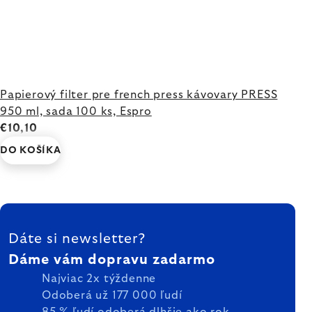
Papierový filter pre french press kávovary PRESS
950 ml, sada 100 ks, Espro
€10,10
DO KOŠÍKA
ZÁPÄTIE
Dáte si newsletter?
Dáme vám dopravu zadarmo
Najviac 2x týždenne
Odoberá už 177 000 ľudí