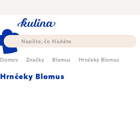
Prejsť
na
obsah
Domov
Značky
Blomus
Hrnčeky Blomus
Hrnčeky Blomus