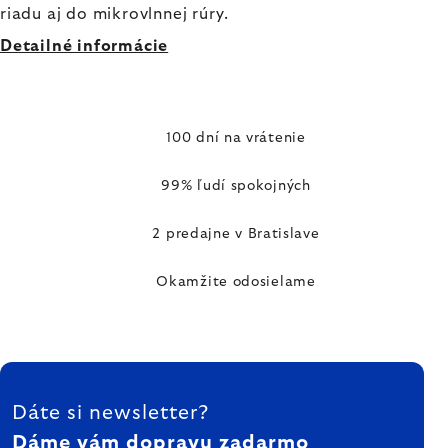
riadu aj do mikrovlnnej rúry.
Detailné informácie
100 dní na vrátenie
99% ľudí spokojných
2 predajne v Bratislave
Okamžite odosielame
ZÁPÄTIE
Dáte si newsletter?
Dáme vám dopravu zadarmo