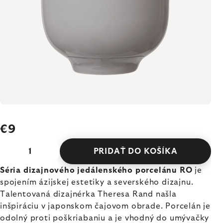
€9
PRIDAŤ DO KOŠÍKA
Séria dizajnového jedálenského porcelánu RO
je
spojením ázijskej estetiky a severského dizajnu.
Talentovaná dizajnérka Theresa Rand našla
inšpiráciu v japonskom čajovom obrade. Porcelán je
odolný proti poškriabaniu a je vhodný do umývačky