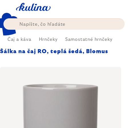
Prejsť
na
obsah
ň
Čaj a káva
Hrnčeky
Samostatné hrnčeky
Šálka na čaj RO, teplá šedá, Blomus