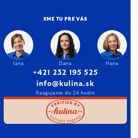
SME TU PRE VÁS
Jana
Dana
Hana
+421 232 195 525
info@kulina.sk
Reagujeme do 24 hodín