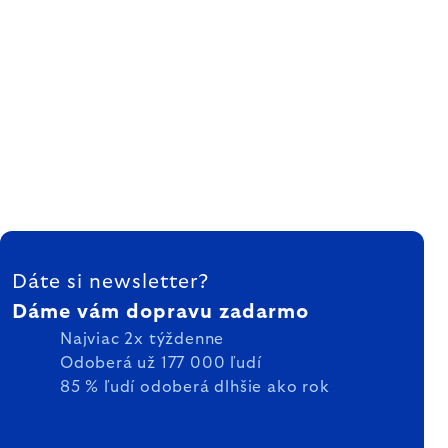
ZÁPÄTIE
Dáte si newsletter?
Dáme vám dopravu zadarmo
Najviac 2x týždenne
Odoberá už 177 000 ľudí
85 % ľudí odoberá dlhšie ako rok