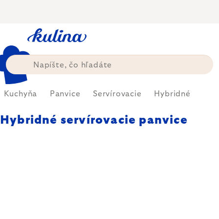
Prejsť
na
obsah
Kuchyňa
Panvice
Servírovacie
Hybridné
Hybridné servírovacie panvice