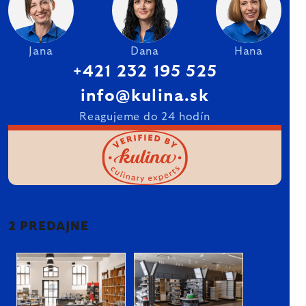
Jana
Dana
Hana
+421 232 195 525
info@kulina.sk
Reagujeme do 24 hodín
2 PREDAJNE