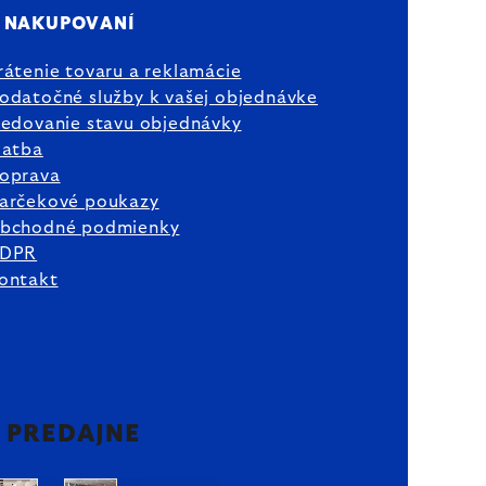
 NAKUPOVANÍ
rátenie tovaru a reklamácie
odatočné služby k vašej objednávke
ledovanie stavu objednávky
latba
oprava
arčekové poukazy
bchodné podmienky
DPR
ontakt
2 PREDAJNE