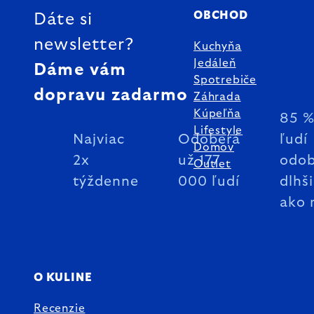
OBCHOD
Dáte si
newsletter?
Kuchyňa
Jedáleň
Dáme vám
Spotrebiče
dopravu zadarmo
Záhrada
Kúpeľňa
85 
Lifestyle
Najviac
Odoberá
ľudí
Domov
2x
už 177
odob
Outlet
týždenne
000 ľudí
dlhš
ako 
O KULINE
Recenzie