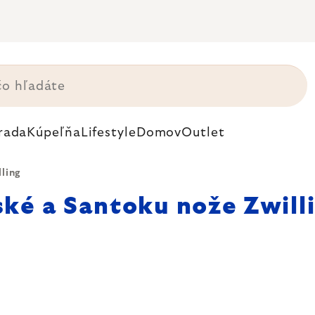
rada
Kúpeľňa
Lifestyle
Domov
Outlet
ling
ké a Santoku nože Zwill