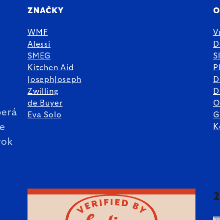
ZNAČKY
O
WMF
V
Alessi
D
SMEG
S
Kitchen Aid
P
JosephJoseph
D
%
Zwilling
D
de Buyer
O
erá
Eva Solo
G
ie
K
rok