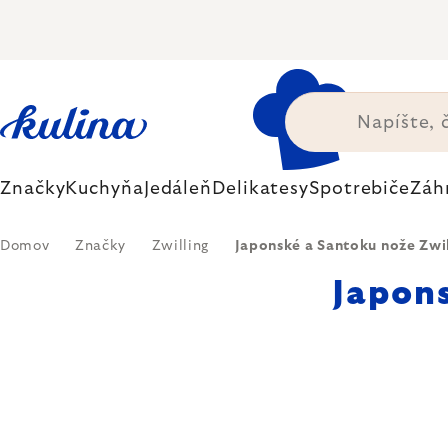
Prejsť
na
obsah
Značky
Kuchyňa
Jedáleň
Delikatesy
Spotrebiče
Záh
Domov
Značky
Zwilling
Japonské a Santoku nože Zwil
Japons