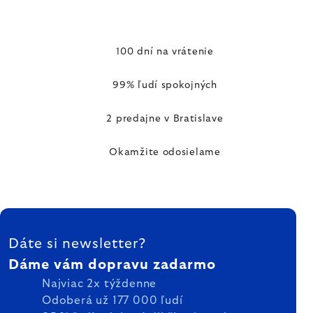
100 dní na vrátenie
99% ľudí spokojných
2 predajne v Bratislave
Okamžite odosielame
ZÁPÄTIE
Dáte si newsletter?
Dáme vám dopravu zadarmo
Najviac 2x týždenne
Odoberá už 177 000 ľudí