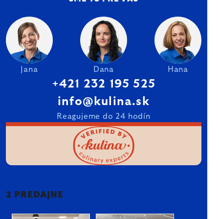
Jana
Dana
Hana
+421 232 195 525
info@kulina.sk
Reagujeme do 24 hodín
2 PREDAJNE