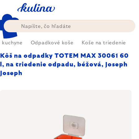
Prejsť
na
obsah
e kuchyne
Odpadkové koše
Koše na triedenie
Kôš na odpadky TOTEM MAX 30061 60
l, na triedenie odpadu, béžová, Joseph
Joseph