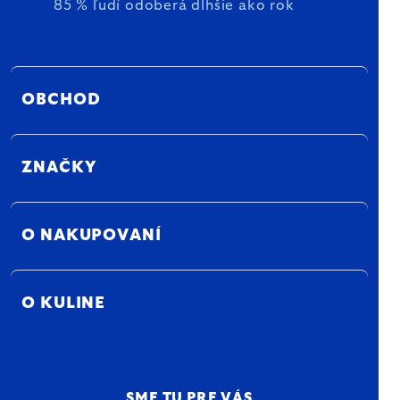
85 % ľudí odoberá dlhšie ako rok
OBCHOD
ZNAČKY
O NAKUPOVANÍ
O KULINE
SME TU PRE VÁS