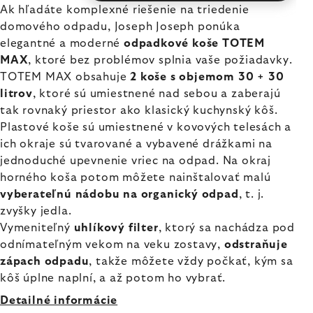
Ak hľadáte komplexné riešenie na triedenie
domového odpadu, Joseph Joseph ponúka
elegantné a moderné
odpadkové koše TOTEM
MAX
, ktoré bez problémov splnia vaše požiadavky.
TOTEM MAX obsahuje
2 koše s objemom 30 + 30
litrov
, ktoré sú umiestnené nad sebou a zaberajú
tak rovnaký priestor ako klasický kuchynský kôš.
Plastové koše sú umiestnené v kovových telesách a
ich okraje sú tvarované a vybavené drážkami na
jednoduché upevnenie vriec na odpad. Na okraj
horného koša potom môžete nainštalovať malú
vyberateľnú nádobu na organický odpad
, t. j.
zvyšky jedla.
Vymeniteľný
uhlíkový filter
, ktorý sa nachádza pod
odnímateľným vekom na veku zostavy,
odstraňuje
zápach odpadu
, takže môžete vždy počkať, kým sa
kôš úplne naplní, a až potom ho vybrať.
Detailné informácie