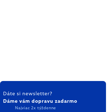
ZÁPÄTIE
Dáte si newsletter?
Dáme vám dopravu zadarmo
Najviac 2x týždenne