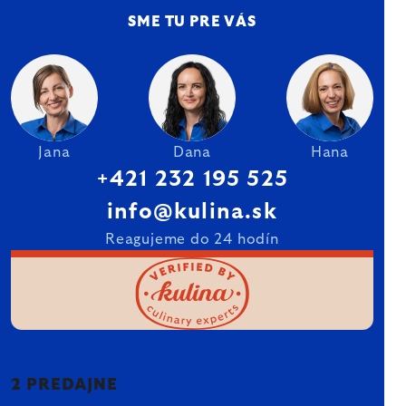
SME TU PRE VÁS
Jana
Dana
Hana
+421 232 195 525
info@kulina.sk
Reagujeme do 24 hodín
2 PREDAJNE