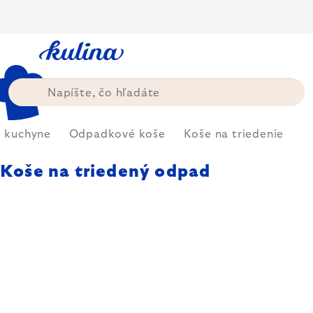
Prejsť
na
obsah
e kuchyne
Odpadkové koše
Koše na triedenie
Koše na triedený odpad