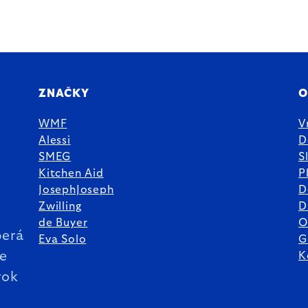
ZNAČKY
O
WMF
V
Alessi
D
SMEG
S
Kitchen Aid
P
JosephJoseph
D
%
Zwilling
D
de Buyer
O
erá
Eva Solo
G
ie
K
rok