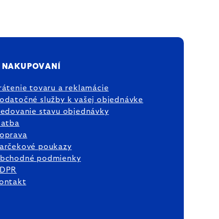
 NAKUPOVANÍ
rátenie tovaru a reklamácie
odatočné služby k vašej objednávke
ledovanie stavu objednávky
latba
oprava
arčekové poukazy
bchodné podmienky
DPR
ontakt