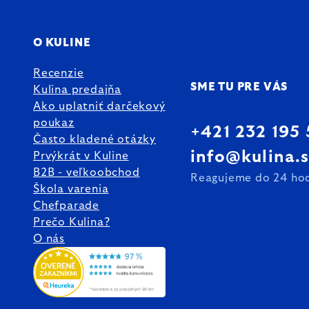
O KULINE
Recenzie
SME TU PRE VÁS
Kulina predajňa
Ako uplatniť darčekový
poukaz
+421 232 195
Často kladené otázky
info@kulina.
Prvýkrát v Kuline
B2B - veľkoobchod
Reagujeme do 24 ho
Škola varenia
Chefparade
Prečo Kulina?
O nás