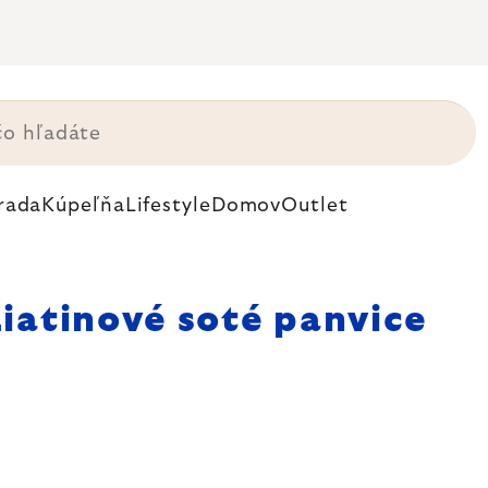
rada
Kúpeľňa
Lifestyle
Domov
Outlet
Liatinové soté panvice