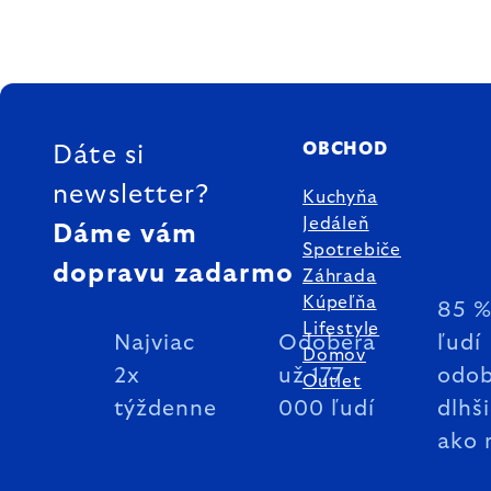
ZÁPÄTIE
OBCHOD
Dáte si
newsletter?
Kuchyňa
Jedáleň
Dáme vám
Spotrebiče
dopravu zadarmo
Záhrada
Kúpeľňa
85 
Lifestyle
Najviac
Odoberá
ľudí
Domov
2x
už 177
odob
Outlet
týždenne
000 ľudí
dlhš
ako 