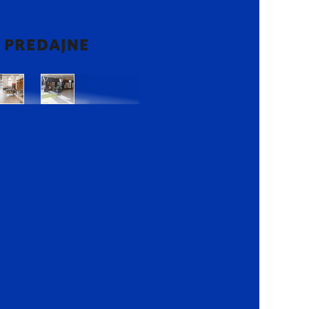
2 PREDAJNE
Bratislava
Bratislava
OC
OC
Danubia
Central