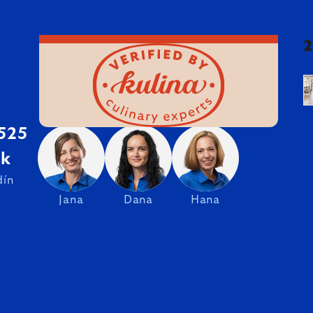
 525
sk
dín
Jana
Dana
Hana