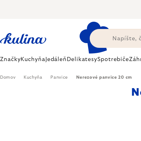
Prejsť
na
obsah
Značky
Kuchyňa
Jedáleň
Delikatesy
Spotrebiče
Záh
Domov
Kuchyňa
Panvice
Nerezové panvice 20 cm
N