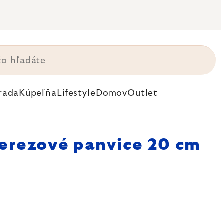
rada
Kúpeľňa
Lifestyle
Domov
Outlet
erezové panvice 20 cm