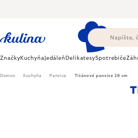
Prejsť
na
obsah
Značky
Kuchyňa
Jedáleň
Delikatesy
Spotrebiče
Záh
Domov
Kuchyňa
Panvice
Titánové panvice 28 cm
T