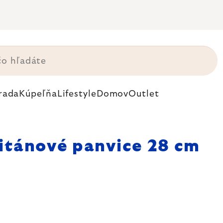
rada
Kúpeľňa
Lifestyle
Domov
Outlet
itánové panvice 28 cm