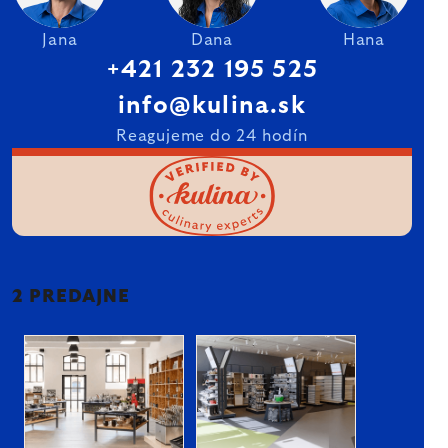
Jana
Dana
Hana
+421 232 195 525
info@kulina.sk
Reagujeme do 24 hodín
2 PREDAJNE