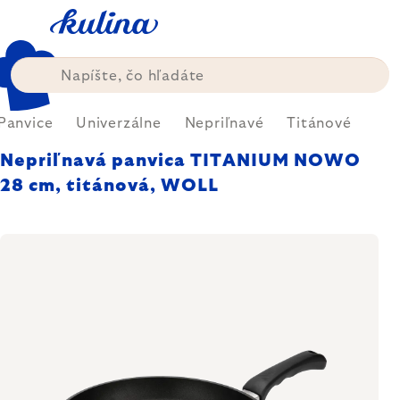
Prejsť
na
obsah
Panvice
Univerzálne
Nepriľnavé
Titánové
Nepriľnavá panvica TITANIUM NOWO
28 cm, titánová, WOLL