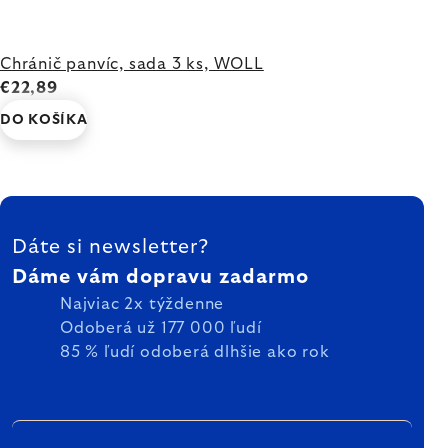
Chránič panvíc, sada 3 ks, WOLL
€22,89
DO KOŠÍKA
ZÁPÄTIE
Dáte si newsletter?
Dáme vám dopravu zadarmo
Najviac 2x týždenne
Odoberá už 177 000 ľudí
85 % ľudí odoberá dlhšie ako rok