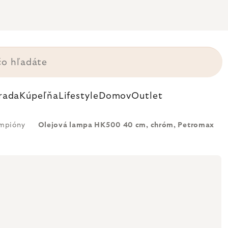
rada
Kúpeľňa
Lifestyle
Domov
Outlet
mpióny
Olejová lampa HK500 40 cm, chróm, Petromax