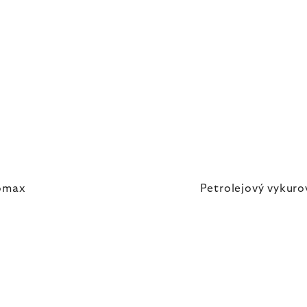
romax
Petrolejový vykuro