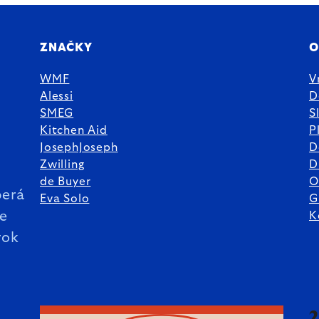
ZNAČKY
O
WMF
V
Alessi
D
SMEG
S
Kitchen Aid
P
JosephJoseph
D
%
Zwilling
D
de Buyer
O
erá
Eva Solo
G
ie
K
rok