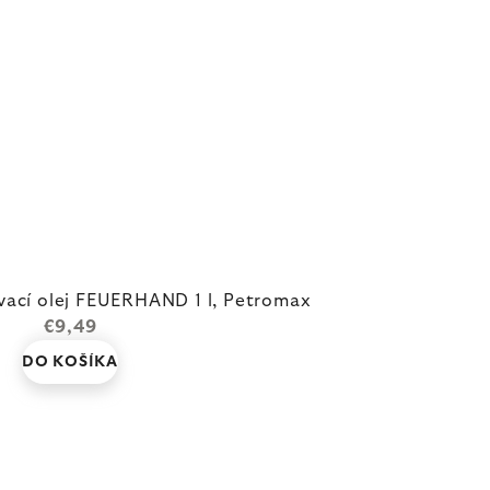
vací olej FEUERHAND 1 l, Petromax
€9,49
DO KOŠÍKA