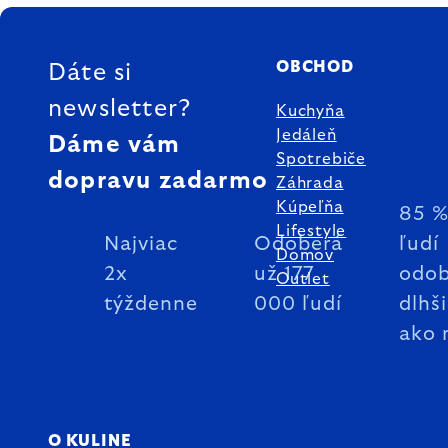
ZÁPÄTIE
OBCHOD
Dáte si
newsletter?
Kuchyňa
Jedáleň
Dáme vám
Spotrebiče
dopravu zadarmo
Záhrada
Kúpeľňa
85 
Lifestyle
Najviac
Odoberá
ľudí
Domov
2x
už 177
odob
Outlet
týždenne
000 ľudí
dlhš
ako 
O KULINE