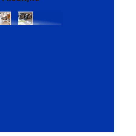
Bratislava
Bratislava
OC
OC
Danubia
Central