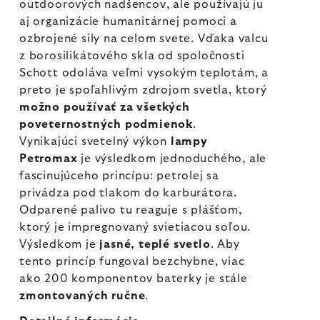
outdoorových nadšencov, ale používajú ju
aj organizácie humanitárnej pomoci a
ozbrojené sily na celom svete. Vďaka valcu
z borosilikátového skla od spoločnosti
Schott odoláva veľmi vysokým teplotám, a
preto je spoľahlivým zdrojom svetla, ktorý
možno používať za všetkých
poveternostných podmienok
.
Vynikajúci svetelný výkon
lampy
Petromax
je výsledkom jednoduchého, ale
fascinujúceho princípu: petrolej sa
privádza pod tlakom do karburátora.
Odparené palivo tu reaguje s plášťom,
ktorý je impregnovaný svietiacou soľou.
Výsledkom je
jasné, teplé svetlo
. Aby
tento princíp fungoval bezchybne, viac
ako 200 komponentov baterky je stále
zmontovaných ručne
.