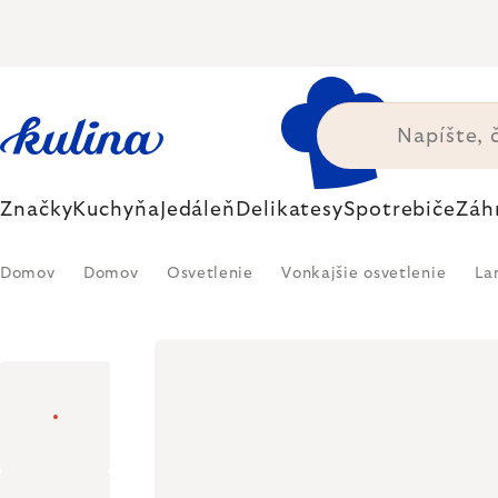
Prejsť
na
obsah
Značky
Kuchyňa
Jedáleň
Delikatesy
Spotrebiče
Záh
Domov
Domov
Osvetlenie
Vonkajšie osvetlenie
La