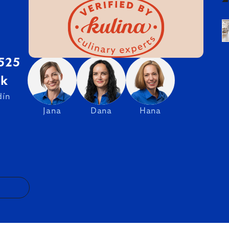
 525
sk
dín
Jana
Dana
Hana