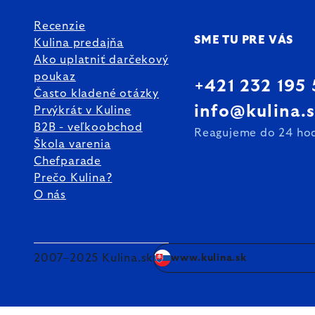
Recenzie
SME TU PRE VÁS
Kulina predajňa
Ako uplatniť darčekový
poukaz
+421 232 195
Často kladené otázky
info@kulina.
Prvýkrát v Kuline
B2B - veľkoobchod
Reagujeme do 24 ho
Škola varenia
Chefparade
Prečo Kulina?
O nás
2007–2025 Kulina.sk
www.kulina.sk