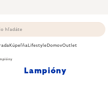
rada
Kúpeľňa
Lifestyle
Domov
Outlet
mpióny
Lampióny