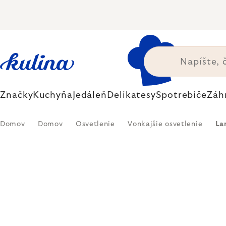
Prejsť
na
obsah
Značky
Kuchyňa
Jedáleň
Delikatesy
Spotrebiče
Záh
Domov
Domov
Osvetlenie
Vonkajšie osvetlenie
La