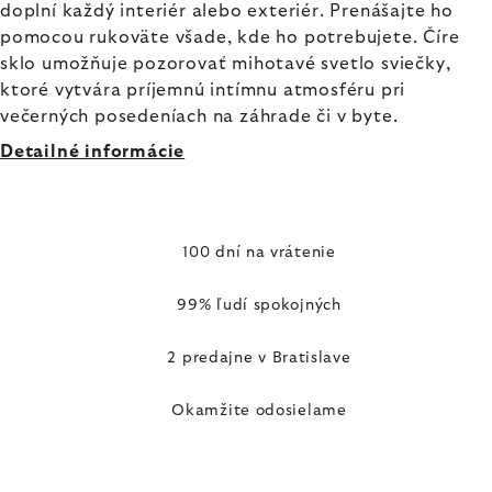
doplní každý interiér alebo exteriér. Prenášajte ho
pomocou rukoväte všade, kde ho potrebujete. Číre
sklo umožňuje pozorovať mihotavé svetlo sviečky,
ktoré vytvára príjemnú intímnu atmosféru pri
večerných posedeníach na záhrade či v byte.
Detailné informácie
100 dní na vrátenie
99% ľudí spokojných
2 predajne v Bratislave
Okamžite odosielame