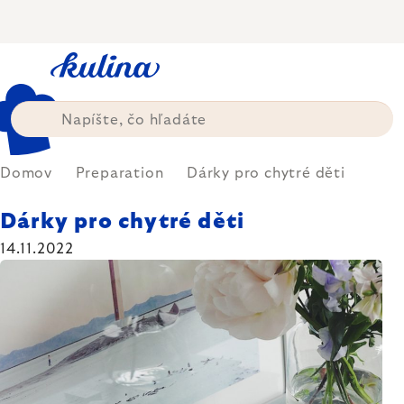
Prejsť
na
obsah
Domov
Preparation
Dárky pro chytré děti
Dárky pro chytré děti
14.11.2022