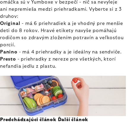
omáčka sú v Yumboxe v bezpečí - nič sa nevyleje
ani nepremieša medzi priehradkami. Vyberte si z 3
druhov:
Original
- má 6 priehradiek a je vhodný pre menšie
deti do 8 rokov. Hravé etikety navyše pomáhajú
rodičom so zdravým zložením potravín a veľkosťou
porcií.
Panino
- má 4 priehradky a je ideálny na sendviče.
Presto
- priehradky z nereze pre všetkých, ktorí
nefandia jedlu z plastu.
Predchádzajúci článok
Ďalší článok