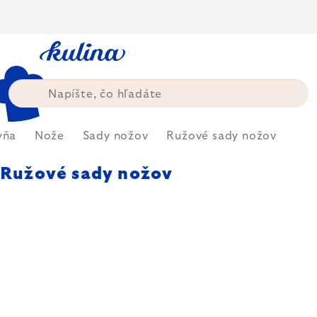
Prejsť
na
obsah
yňa
Nože
Sady nožov
Ružové sady nožov
Ružové sady nožov