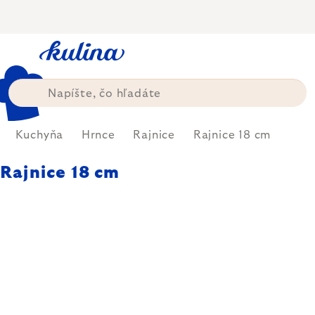
Prejsť
na
obsah
Kuchyňa
Hrnce
Rajnice
Rajnice 18 cm
Rajnice 18 cm