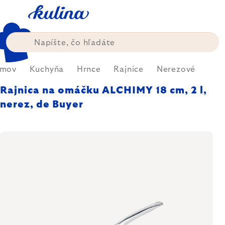
Prejsť
na
obsah
mov
Kuchyňa
Hrnce
Rajnice
Nerezové
Rajnica na omáčku ALCHIMY 18 cm, 2 l,
nerez, de Buyer