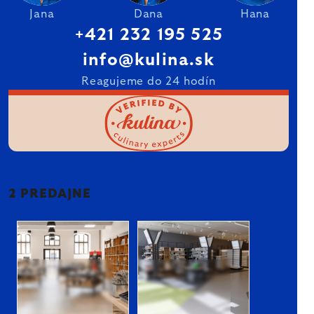
Jana
Dana
Hana
+421 232 195 525
info@kulina.sk
Reagujeme do 24 hodín
2 PREDAJNE