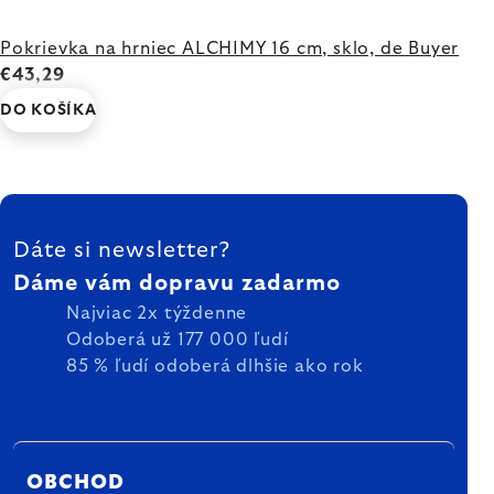
Pokrievka na hrniec ALCHIMY 16 cm, sklo, de Buyer
€43,29
DO KOŠÍKA
ZÁPÄTIE
Dáte si newsletter?
Dáme vám dopravu zadarmo
Najviac 2x týždenne
Odoberá už 177 000 ľudí
85 % ľudí odoberá dlhšie ako rok
OBCHOD