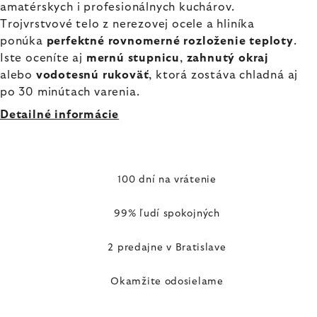
amatérskych i profesionálnych kuchárov.
Trojvrstvové telo z nerezovej ocele a hliníka
ponúka
perfektné rovnomerné rozloženie teploty
.
Iste oceníte aj
mernú stupnicu
,
zahnutý okraj
alebo
vodotesnú rukoväť
, ktorá zostáva chladná aj
po 30 minútach varenia.
Detailné informácie
100 dní na vrátenie
99% ľudí spokojných
2 predajne v Bratislave
Okamžite odosielame